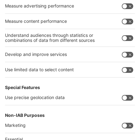
für wire India, Tube India und Metallurgy India 2018
wenden sich bitte direkt an die Messe Düsseldorf, Katja
Burbulla unter
BurbullaK@messe-duesseldorf.de
oder
Tel: 0049 (0)211 4560 77 07, Fax: 0049 (0)211 4560 87 7707.
Your press contact in Germany:
Petra Hartmann-Bresgen M.A.
Tel.: +49 (0) 211/45 60 -541
E-Mail: HartmannP@messe-duesseldorf.de
Quick Links
Visitor Registration
Book Your Space
Show Brochure