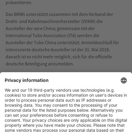
präsentieren.
Das BMWi unterstützt zusammen mit dem Verband der
Draht- und Kabelmaschinenhersteller (VDKM) die
Aussteller der wire China; gemeinsam mit der
International Tube Association (ITA) werden die
Aussteller der Tube China unterstützt. Anmeldeschluß für
interessierte deutsche Aussteller ist der 31. Mai 2018,
danach ist es nicht mehr möglich, sich für die offizielle
deutsche Beteiligung anzumelden.
wire India, Tube India und Metallurgy India 2018
Die Anmeldeunterlagen für die indischen Fachmessen
wire India, Tube India und Metallurgy India sind ab Mai
2018 erhältlich. Das Messetrio findet gemeinsam vom 27.
bis 29. November 2018 in Mumbai statt.
Die wire India wird ebenfalls vom Verband der Draht- und
Kabelmaschinenhersteller (VDKM), die Tube India von der