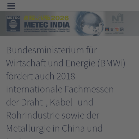
Menu
Home
Bundesministerium für
Exhibit
Wirtschaft und Energie (BMWi)
Visit
fördert auch 2018
Program
Media
internationale Fachmessen
&
der Draht-, Kabel- und
Press
Rohrindustrie sowie der
Contact &
Metallurgie in China und
Information
Tube