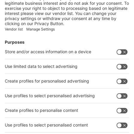
ITA und die Metallurgy India vom Verband Deutscher
Maschinen und Anlagenbau (VDMA) ideell und fachlich
unterstützt. Anmeldeschluss für das indische Messetrio
ist Ende August 2018.
Die Aussteller der offiziellen
Firmengemeinschaftsbeteiligung in China und Indien
erhalten einen reduzierten Beteiligungsbeitrag für
Systemstand und Standfläche, eine kompetente
Betreuung durch die Messe Düsseldorf im Vorfeld und
vor Ort und umfassende Unterstützung bei der
Reiseplanung, bei Zoll- und anderen Formalitäten und im
Bereich Logistik.
Kostenfreie Eintrittskarten für Kunden und
Geschäftspartner sowie begleitende Werbe- und
Pressemaßnahmen sorgen für eine optimale Platzierung
der Fachmessen in der Öffentlichkeit.
Interessenten für wire China und Tube China 2018 sowie